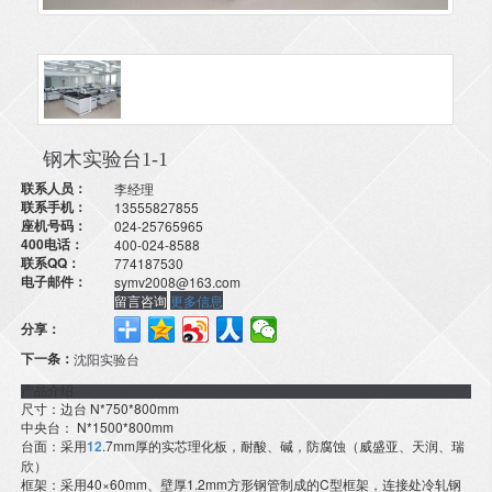
钢木实验台1-1
联系人员：
李经理
联系手机：
13555827855
座机号码：
024-25765965
400电话：
400-024-8588
联系QQ：
774187530
电子邮件：
symv2008@163.com
留言咨询
更多信息
分享：
下一条：
沈阳实验台
产品介绍
尺寸：边台 N*750*800mm
中央台： N*1500*800mm
台面：采用
12
.7mm厚的实芯理化板，耐酸、碱，防腐蚀（威盛亚、天润、瑞
欣）
框架：采用40×60mm、壁厚1.2mm方形钢管制成的C型框架，连接处冷轧钢